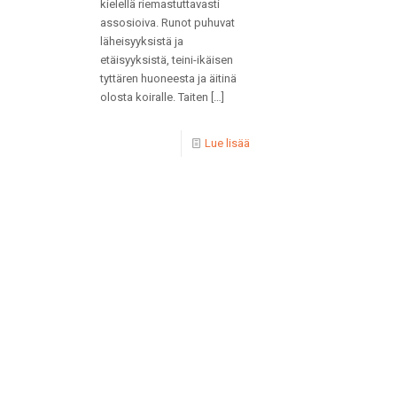
kielellä riemastuttavasti
assosioiva. Runot puhuvat
läheisyyksistä ja
etäisyyksistä, teini-ikäisen
tyttären huoneesta ja äitinä
olosta koiralle. Taiten
[…]
Lue lisää