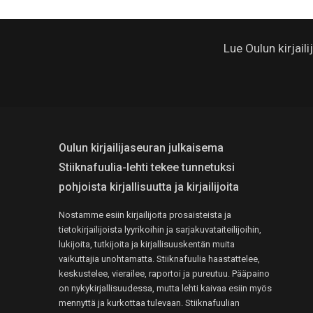
Lue Oulun kirjail
Oulun kirjailijaseuran julkaisema
Stiiknafuulia-lehti tekee tunnetuksi
pohjoista kirjallisuutta ja kirjailijoita
Nostamme esiin kirjailijoita prosaisteista ja
tietokirjailijoista lyyrikoihin ja sarjakuvataiteilijoihin,
lukijoita, tutkijoita ja kirjallisuuskentän muita
vaikuttajia unohtamatta. Stiiknafuulia haastattelee,
keskustelee, vierailee, raportoi ja pureutuu. Pääpaino
on nykykirjallisuudessa, mutta lehti kaivaa esiin myös
mennyttä ja kurkottaa tulevaan. Stiiknafuulian