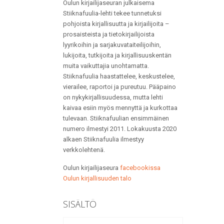
Oulun kirjailijaseuran julkaisema
Stiiknafuulia-lehti tekee tunnetuksi
pohjoista kirjallisuutta ja kirjailijoita –
prosaisteista ja tietokirjailijoista
lyyrikoihin ja sarjakuvataiteilijoihin,
lukijoita, tutkijoita ja kirjallisuuskentän
muita vaikuttajia unohtamatta.
Stiiknafuulia haastattelee, keskustelee,
vierailee, raportoi ja pureutuu. Pääpaino
on nykykirjallisuudessa, mutta lehti
kaivaa esiin myös mennyttä ja kurkottaa
tulevaan. Stiiknafuulian ensimmäinen
numero ilmestyi 2011. Lokakuusta 2020
alkaen Stiiknafuulia ilmestyy
verkkolehtenä.
Oulun kirjailijaseura
facebookissa
Oulun kirjallisuuden talo
SISÄLTÖ