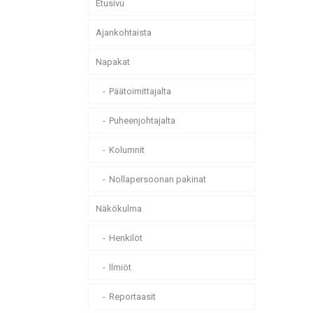
Etusivu
Ajankohtaista
Napakat
Päätoimittajalta
Puheenjohtajalta
Kolumnit
Nollapersoonan pakinat
Näkökulma
Henkilöt
Ilmiöt
Reportaasit