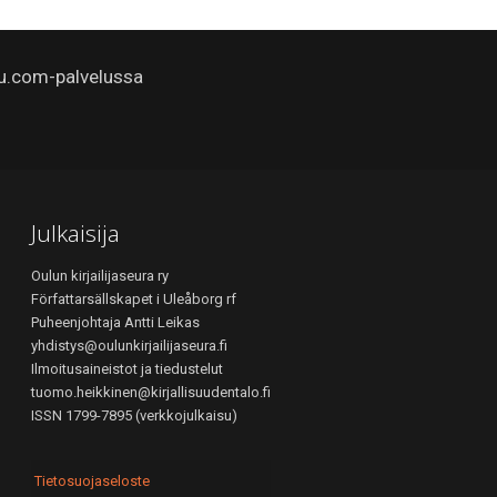
u.com-palvelussa
Julkaisija
Oulun kirjailijaseura ry
Författarsällskapet i Uleåborg rf
Puheenjohtaja Antti Leikas
yhdistys@oulunkirjailijaseura.fi
Ilmoitusaineistot ja tiedustelut
tuomo.heikkinen@kirjallisuudentalo.fi
ISSN 1799-7895 (verkkojulkaisu)
Tietosuojaseloste