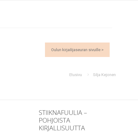
Oulun kirjailijaseuran sivuille >
Etusivu
Silja Kejonen
STIIKNAFUULIA –
POHJOISTA
KIRJALLISUUTTA