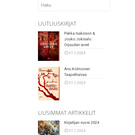
UUTUUSKIRJAT
Pekka Isaksson &
Jouko Jokisalo:
Orjuuden arvet
31.1.2024
Anu Kolmonen:
Taapelitaivas
31.1.2024
UUSIMMAT ARTIKKELIT
Kirjailijan vuosi 2024
31.1.2024