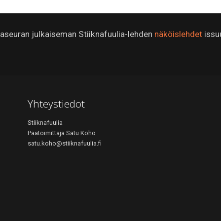
ijaseuran julkaiseman Stiiknafuulia-lehden
näköislehdet
issu
Yhteystiedot
Stiiknafuulia
Päätoimittaja Satu Koho
satu.koho@stiiknafuulia.fi