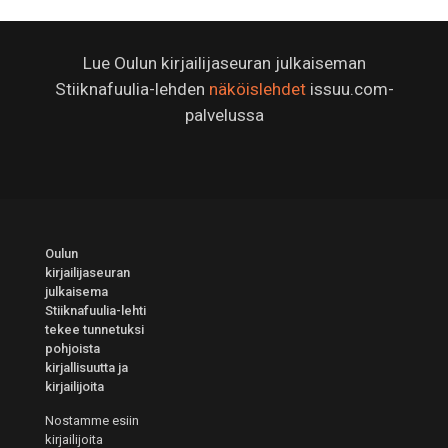
Lue Oulun kirjailijaseuran julkaiseman
Stiiknafuulia-lehden
näköislehdet
issuu.com-
palvelussa
Oulun
kirjailijaseuran
julkaisema
Stiiknafuulia-lehti
tekee tunnetuksi
pohjoista
kirjallisuutta ja
kirjailijoita
Nostamme esiin
kirjailijoita