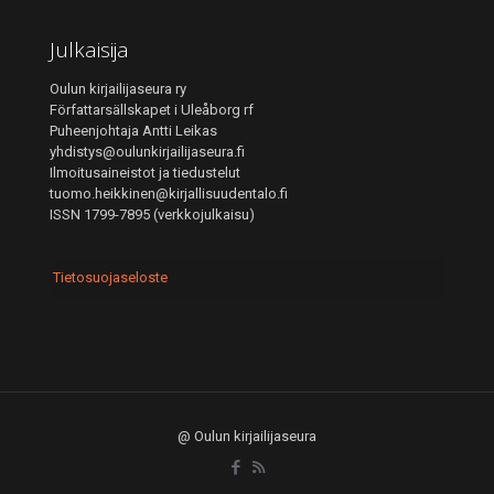
Julkaisija
Oulun kirjailijaseura ry
Författarsällskapet i Uleåborg rf
Puheenjohtaja Antti Leikas
yhdistys@oulunkirjailijaseura.fi
Ilmoitusaineistot ja tiedustelut
tuomo.heikkinen@kirjallisuudentalo.fi
ISSN 1799-7895 (verkkojulkaisu)
Tietosuojaseloste
@ Oulun kirjailijaseura