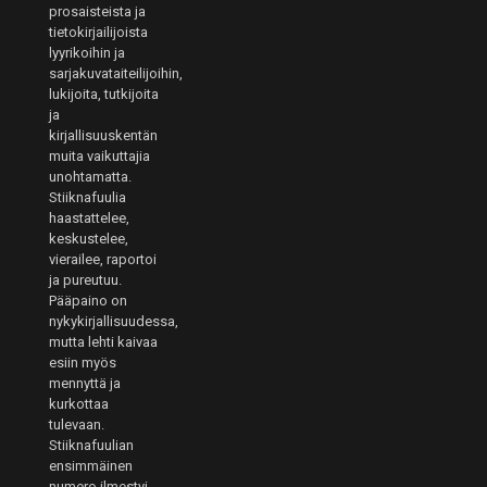
prosaisteista ja
tietokirjailijoista
lyyrikoihin ja
sarjakuvataiteilijoihin,
lukijoita, tutkijoita
ja
kirjallisuuskentän
muita vaikuttajia
unohtamatta.
Stiiknafuulia
haastattelee,
keskustelee,
vierailee, raportoi
ja pureutuu.
Pääpaino on
nykykirjallisuudessa,
mutta lehti kaivaa
esiin myös
mennyttä ja
kurkottaa
tulevaan.
Stiiknafuulian
ensimmäinen
numero ilmestyi