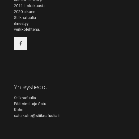
2011. Lokakuusta
2020 alkaen
Stiiknafuulia
ilmestyy
verkkolehtenä.
Yhteystiedot
Stiiknafuulia
Päätoimittaja Satu
Koho
satu.koho@stiiknafuulia.fi