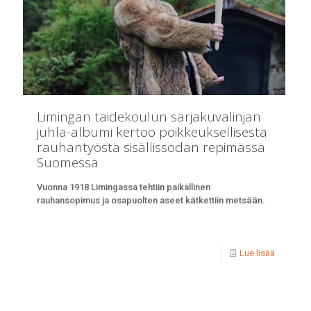
Limingan taidekoulun sarjakuvalinjan
juhla-albumi kertoo poikkeuksellisesta
rauhantyöstä sisällissodan repimässä
Suomessa
Vuonna 1918 Limingassa tehtiin paikallinen
rauhansopimus ja osapuolten aseet kätkettiin metsään.
Lue lisää