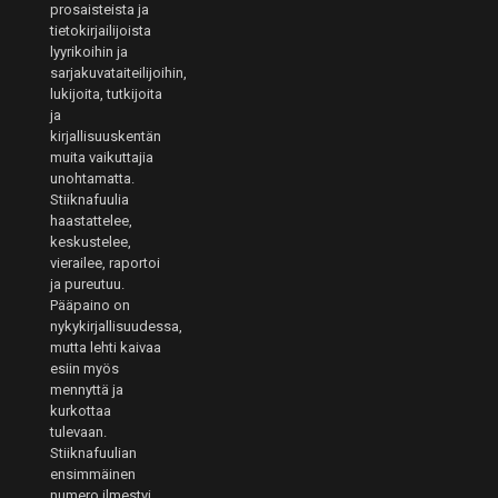
prosaisteista ja
tietokirjailijoista
lyyrikoihin ja
sarjakuvataiteilijoihin,
lukijoita, tutkijoita
ja
kirjallisuuskentän
muita vaikuttajia
unohtamatta.
Stiiknafuulia
haastattelee,
keskustelee,
vierailee, raportoi
ja pureutuu.
Pääpaino on
nykykirjallisuudessa,
mutta lehti kaivaa
esiin myös
mennyttä ja
kurkottaa
tulevaan.
Stiiknafuulian
ensimmäinen
numero ilmestyi