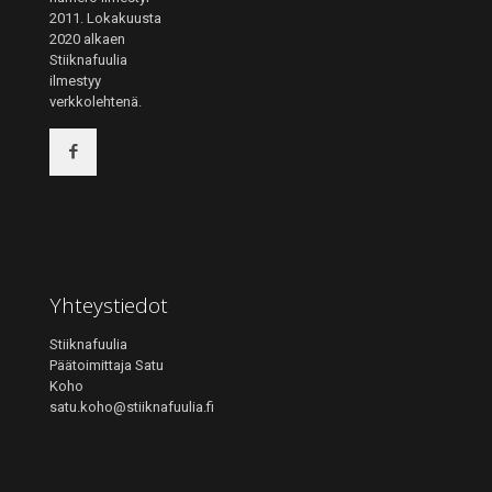
2011. Lokakuusta
2020 alkaen
Stiiknafuulia
ilmestyy
verkkolehtenä.
Yhteystiedot
Stiiknafuulia
Päätoimittaja Satu
Koho
satu.koho@stiiknafuulia.fi