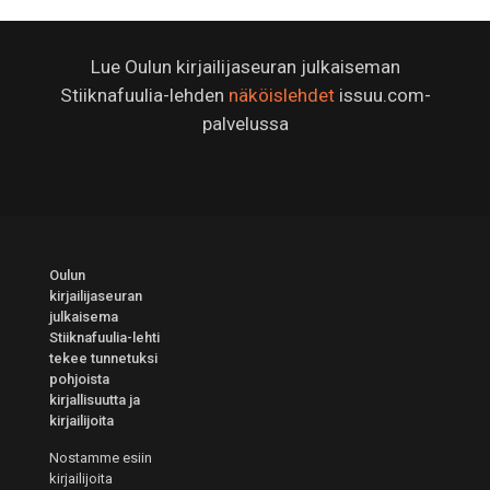
Lue Oulun kirjailijaseuran julkaiseman
Stiiknafuulia-lehden
näköislehdet
issuu.com-
palvelussa
Oulun
kirjailijaseuran
julkaisema
Stiiknafuulia-lehti
tekee tunnetuksi
pohjoista
kirjallisuutta ja
kirjailijoita
Nostamme esiin
kirjailijoita