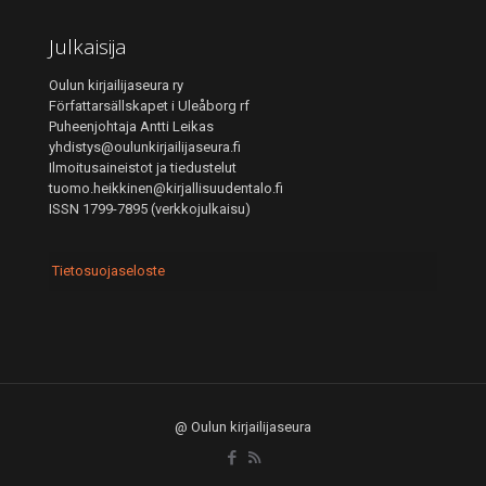
Julkaisija
Oulun kirjailijaseura ry
Författarsällskapet i Uleåborg rf
Puheenjohtaja Antti Leikas
yhdistys@oulunkirjailijaseura.fi
Ilmoitusaineistot ja tiedustelut
tuomo.heikkinen@kirjallisuudentalo.fi
ISSN 1799-7895 (verkkojulkaisu)
Tietosuojaseloste
@ Oulun kirjailijaseura