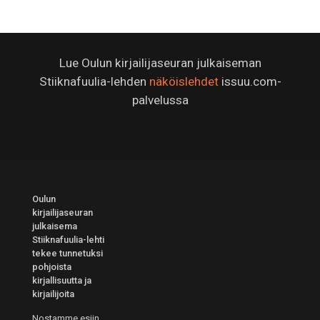
Lue Oulun kirjailijaseuran julkaiseman
Stiiknafuulia-lehden
näköislehdet
issuu.com-
palvelussa
Oulun
kirjailijaseuran
julkaisema
Stiiknafuulia-lehti
tekee tunnetuksi
pohjoista
kirjallisuutta ja
kirjailijoita
Nostamme esiin