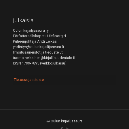
Julkaisija
Oulun kirjailijaseura ry
Författarsällskapet i Uleåborg rf
Puheenjohtaja Antti Leikas
yhdistys@oulunkirjailijaseura.fi
Ilmoitusaineistot ja tiedustelut
tuomo.heikkinen@kirjallisuudentalo.fi
ISSN 1799-7895 (verkkojulkaisu)
Tietosuojaseloste
@ Oulun kirjailijaseura