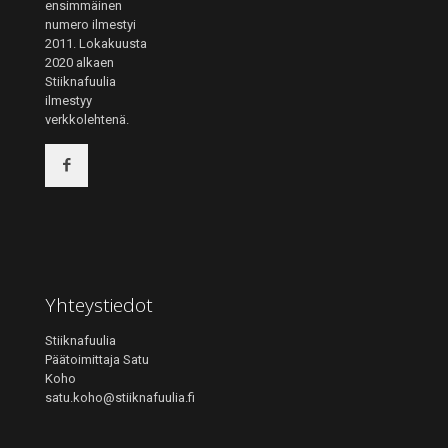
ensimmäinen
numero ilmestyi
2011. Lokakuusta
2020 alkaen
Stiiknafuulia
ilmestyy
verkkolehtenä.
Yhteystiedot
Stiiknafuulia
Päätoimittaja Satu
Koho
satu.koho@stiiknafuulia.fi