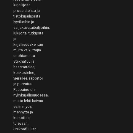
kirjailijoita
prosaisteista ja
tietokirjailijoista
lyyrikoihin ja
sarjakuvataiteilijoihin,
lukijoita, tutkijoita
ja
kirjallisuuskentän
muita vaikuttajia
unohtamatta.
Stiiknafuulia
haastattelee,
keskustelee,
vierailee, raportoi
ja pureutuu.
Pääpaino on
nykykirjallisuudessa,
mutta lehti kaivaa
esiin myös
mennyttä ja
kurkottaa
tulevaan.
Stiiknafuulian