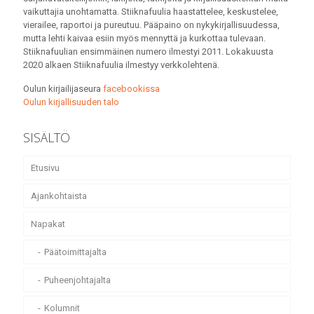
vaikuttajia unohtamatta. Stiiknafuulia haastattelee, keskustelee,
vierailee, raportoi ja pureutuu. Pääpaino on nykykirjallisuudessa,
mutta lehti kaivaa esiin myös mennyttä ja kurkottaa tulevaan.
Stiiknafuulian ensimmäinen numero ilmestyi 2011. Lokakuusta
2020 alkaen Stiiknafuulia ilmestyy verkkolehtenä.
Oulun kirjailijaseura
facebookissa
Oulun kirjallisuuden talo
SISÄLTÖ
Etusivu
Ajankohtaista
Napakat
Päätoimittajalta
Puheenjohtajalta
Kolumnit