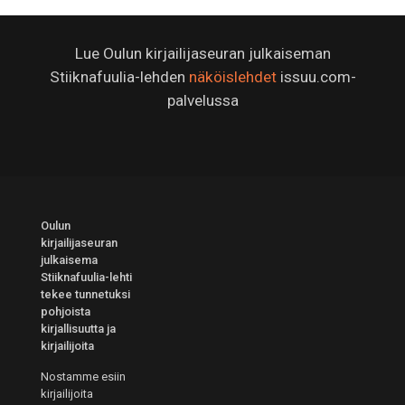
Lue Oulun kirjailijaseuran julkaiseman
Stiiknafuulia-lehden
näköislehdet
issuu.com-
palvelussa
Oulun
kirjailijaseuran
julkaisema
Stiiknafuulia-lehti
tekee tunnetuksi
pohjoista
kirjallisuutta ja
kirjailijoita
Nostamme esiin
kirjailijoita