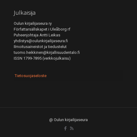
Julkaisija
Oulun kirjailijaseura ry
Författarsällskapet i Uleåborg rf
Puheenjohtaja Antti Leikas
yhdistys@oulunkirjailijaseura.fi
Ilmoitusaineistot ja tiedustelut
tuomo.heikkinen@kirjallisuudentalo.fi
ISSN 1799-7895 (verkkojulkaisu)
Tietosuojaseloste
@ Oulun kirjailijaseura