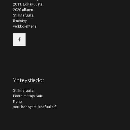
2011. Lokakuusta
2020 alkaen
Stiiknafuulia
ilmestyy
verkkolehtenä.
Yhteystiedot
Stiiknafuulia
Päätoimittaja Satu
Koho
satu.koho@stiiknafuulia.fi