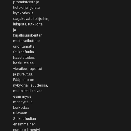
prosaisteista ja
tietokirjailijoista
lyyrikoihin ja
sarjakuvataiteilijoihin,
lukijoita, tutkijoita
ja
kirjallisuuskentän
muita vaikuttajia
unohtamatta.
Stiiknafuulia
haastattelee,
keskustelee,
vierailee, raportoi
ja pureutuu.
Pääpaino on
nykykirjallisuudessa,
mutta lehti kaivaa
esiin myös
mennyttä ja
kurkottaa
tulevaan.
Stiiknafuulian
ensimmäinen
numero ilmestyi