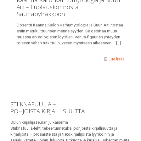
Kaarina Kailo: Karhumytologia ja Suuri
Äiti – Luolauskonnosta
Saunapyhäkköön
Dosentti Kaarina Kailon Karhumytologia ja Suuri Äiti nostaa
esiin matrikulttuurisen menneisyyden. Se osoittaa muun
muassa arkeologisten löytöjen, Venus-figuurien yhteyden
toiseen vähän tutkittuun, varsin mystiseen aiheeseen –
[…]
Lue lisää
STIIKNAFUULIA –
POHJOISTA KIRJALLISUUTTA
Oulun kirjailijaseuran julkaisema
Stiiknafuulia-lehti tekee tunnetuksi pohjoista kirjallisuutta ja
kirjailijoita – prosaisteista ja tietokirjailijoista lyyrikoihin ja
sarjakuvataiteilijoihin, lukijoita, tutkijoita ja kirjallisuuskentän muita