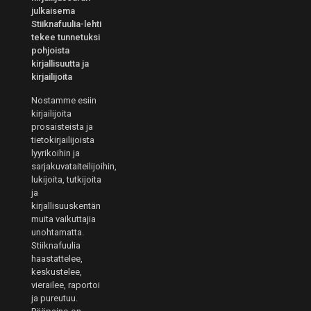
julkaisema
Stiiknafuulia-lehti
tekee tunnetuksi
pohjoista
kirjallisuutta ja
kirjailijoita
Nostamme esiin
kirjailijoita
prosaisteista ja
tietokirjailijoista
lyyrikoihin ja
sarjakuvataiteilijoihin,
lukijoita, tutkijoita
ja
kirjallisuuskentän
muita vaikuttajia
unohtamatta.
Stiiknafuulia
haastattelee,
keskustelee,
vierailee, raportoi
ja pureutuu.