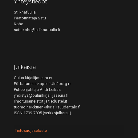
Yhteystiedot
Stiiknafuulia
Päätoimittaja Satu
Koho
satu.koho@stiiknafuulia.fi
Julkaisija
Oulun kirjailijaseura ry
Författarsällskapet i Uleåborg rf
Puheenjohtaja Antti Leikas
yhdistys@oulunkirjailijaseura.fi
Ilmoitusaineistot ja tiedustelut
tuomo.heikkinen@kirjallisuudentalo.fi
ISSN 1799-7895 (verkkojulkaisu)
Tietosuojaseloste