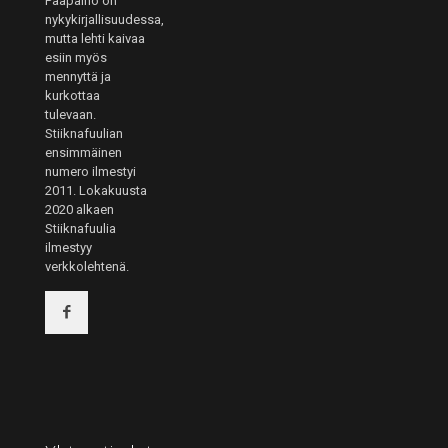
Pääpaino on
nykykirjallisuudessa,
mutta lehti kaivaa
esiin myös
mennyttä ja
kurkottaa
tulevaan.
Stiiknafuulian
ensimmäinen
numero ilmestyi
2011. Lokakuusta
2020 alkaen
Stiiknafuulia
ilmestyy
verkkolehtenä.