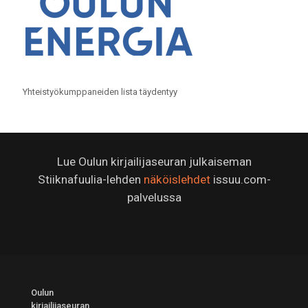
Yhteistyökumppaneiden lista täydentyy
Lue Oulun kirjailijaseuran julkaiseman
Stiiknafuulia-lehden
näköislehdet
issuu.com-
palvelussa
Oulun
kirjailijaseuran