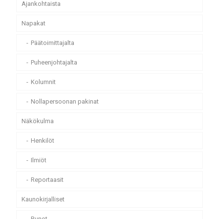
Ajankohtaista
Napakat
Päätoimittajalta
Puheenjohtajalta
Kolumnit
Nollapersoonan pakinat
Näkökulma
Henkilöt
Ilmiöt
Reportaasit
Kaunokirjalliset
Runot