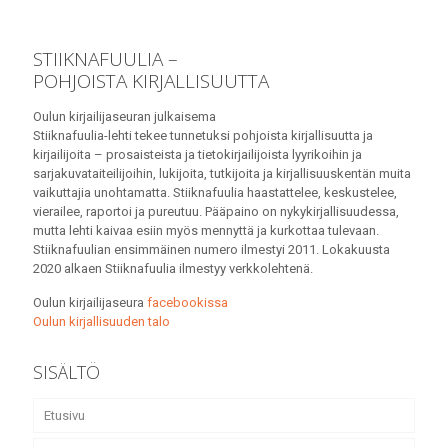
STIIKNAFUULIA –
POHJOISTA KIRJALLISUUTTA
Oulun kirjailijaseuran julkaisema
Stiiknafuulia-lehti tekee tunnetuksi pohjoista kirjallisuutta ja
kirjailijoita – prosaisteista ja tietokirjailijoista lyyrikoihin ja
sarjakuvataiteilijoihin, lukijoita, tutkijoita ja kirjallisuuskentän muita
vaikuttajia unohtamatta. Stiiknafuulia haastattelee, keskustelee,
vierailee, raportoi ja pureutuu. Pääpaino on nykykirjallisuudessa,
mutta lehti kaivaa esiin myös mennyttä ja kurkottaa tulevaan.
Stiiknafuulian ensimmäinen numero ilmestyi 2011. Lokakuusta
2020 alkaen Stiiknafuulia ilmestyy verkkolehtenä.
Oulun kirjailijaseura
facebookissa
Oulun kirjallisuuden talo
SISÄLTÖ
Etusivu