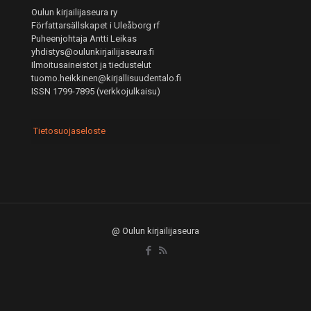
Oulun kirjailijaseura ry
Författarsällskapet i Uleåborg rf
Puheenjohtaja Antti Leikas
yhdistys@oulunkirjailijaseura.fi
Ilmoitusaineistot ja tiedustelut
tuomo.heikkinen@kirjallisuudentalo.fi
ISSN 1799-7895 (verkkojulkaisu)
Tietosuojaseloste
@ Oulun kirjailijaseura