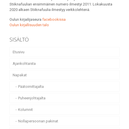
Stiiknafuulian ensimmäinen numero ilmestyi 2011. Lokakuusta
2020 alkaen Stiiknafuulia ilmestyy verkkolehtenä.
Oulun kirjailijaseura
facebookissa
Oulun kirjallisuuden talo
SISÄLTÖ
Etusivu
Ajankohtaista
Napakat
Päätoimittajalta
Puheenjohtajalta
Kolumnit
Nollapersoonan pakinat