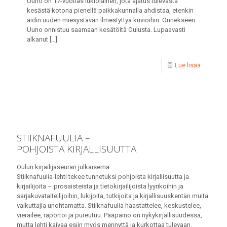
Uuno on 17-vuotias lukiolainen, jota ajatus tulevasta
kesästä kotona pienellä paikkakunnalla ahdistaa, etenkin
äidin uuden miesystävän ilmestyttyä kuvioihin. Onnekseen
Uuno onnistuu saamaan kesätöitä Oulusta. Lupaavasti
alkanut
[…]
Lue lisää
STIIKNAFUULIA –
POHJOISTA KIRJALLISUUTTA
Oulun kirjailijaseuran julkaisema
Stiiknafuulia-lehti tekee tunnetuksi pohjoista kirjallisuutta ja
kirjailijoita – prosaisteista ja tietokirjailijoista lyyrikoihin ja
sarjakuvataiteilijoihin, lukijoita, tutkijoita ja kirjallisuuskentän muita
vaikuttajia unohtamatta. Stiiknafuulia haastattelee, keskustelee,
vierailee, raportoi ja pureutuu. Pääpaino on nykykirjallisuudessa,
mutta lehti kaivaa esiin myös mennyttä ja kurkottaa tulevaan.