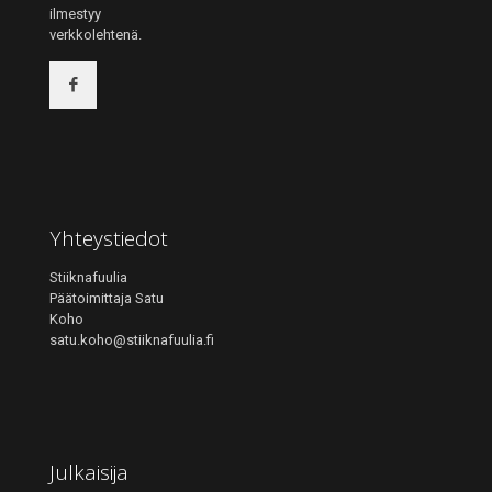
ilmestyy
verkkolehtenä.
Yhteystiedot
Stiiknafuulia
Päätoimittaja Satu
Koho
satu.koho@stiiknafuulia.fi
Julkaisija