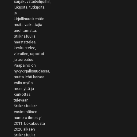
sarjakuvataiteilijoihin,
lukijoita, tutkijoita
ja
kirjallisuuskentän
muita vaikuttajia
unohtamatta.
Stiiknafuulia
haastattelee,
keskustelee,
vierailee, raportoi
ja pureutuu.
Pääpaino on
nykykirjallisuudessa,
mutta lehti kaivaa
esiin myös
mennyttä ja
kurkottaa
tulevaan.
Stiiknafuulian
ensimmäinen
numero ilmestyi
2011. Lokakuusta
2020 alkaen
Stiiknafuulia