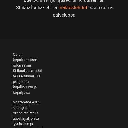
Lue Oulun kirjailijaseuran julkaiseman
Stiiknafuulia-lehden
näköislehdet
issuu.com-
palvelussa
Oulun
kirjailijaseuran
julkaisema
Stiiknafuulia-lehti
tekee tunnetuksi
pohjoista
kirjallisuutta ja
kirjailijoita
Nostamme esiin
kirjailijoita
prosaisteista ja
tietokirjailijoista
lyyrikoihin ja