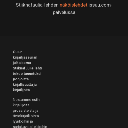
Stiiknafuulia-lehden
näköislehdet
issuu.com-
palvelussa
Oulun
kirjailijaseuran
julkaisema
Stiiknafuulia-lehti
tekee tunnetuksi
pohjoista
kirjallisuutta ja
kirjailijoita
Nostamme esiin
kirjailijoita
prosaisteista ja
tietokirjailijoista
lyyrikoihin ja
sarjakuvataiteilijoihin,