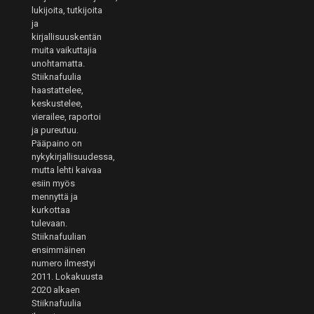
lukijoita, tutkijoita
ja
kirjallisuuskentän
muita vaikuttajia
unohtamatta.
Stiiknafuulia
haastattelee,
keskustelee,
vierailee, raportoi
ja pureutuu.
Pääpaino on
nykykirjallisuudessa,
mutta lehti kaivaa
esiin myös
mennyttä ja
kurkottaa
tulevaan.
Stiiknafuulian
ensimmäinen
numero ilmestyi
2011. Lokakuusta
2020 alkaen
Stiiknafuulia