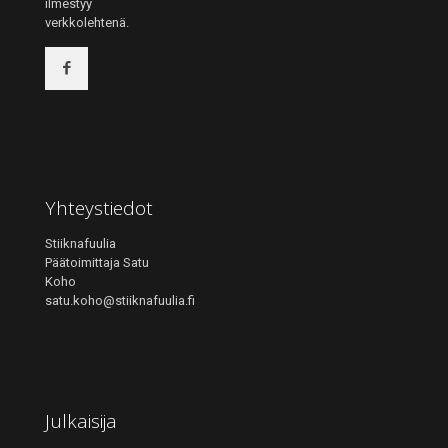
ilmestyy
verkkolehtenä.
Yhteystiedot
Stiiknafuulia
Päätoimittaja Satu
Koho
satu.koho@stiiknafuulia.fi
Julkaisija