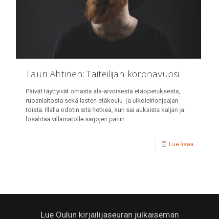
Lauri Ahtinen: Taiteilijan koronavuosi
Päivät täyttyivät omasta ala-arvoisesta etäopetuksesta,
ruoanlaitosta sekä lasten etäkoulu- ja ulkoleiriohjaajan
töistä. Illalla odotin sitä hetkeä, kun sai aukaista kaljan ja
lösähtää villamatolle sarjojen pariin.
Lue lisää
Lue Oulun kirjailijaseuran julkaiseman