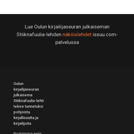
Lue Oulun kirjailijaseuran julkaiseman
Stiiknafuulia-lehden
näköislehdet
issuu.com-
palvelussa
Oulun
kirjailijaseuran
julkaisema
Stiiknafuulia-lehti
tekee tunnetuksi
pohjoista
kirjallisuutta ja
kirjailijoita
Nostamme esiin