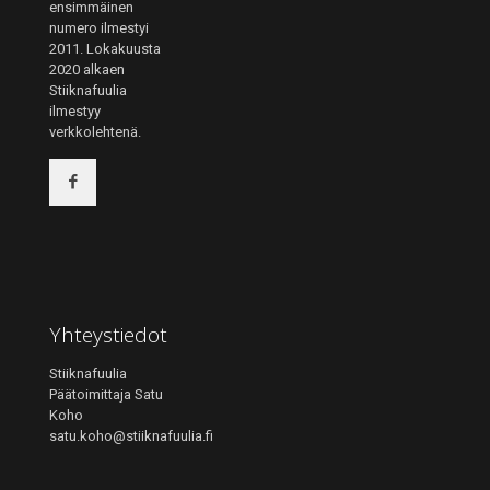
ensimmäinen
numero ilmestyi
2011. Lokakuusta
2020 alkaen
Stiiknafuulia
ilmestyy
verkkolehtenä.
Yhteystiedot
Stiiknafuulia
Päätoimittaja Satu
Koho
satu.koho@stiiknafuulia.fi