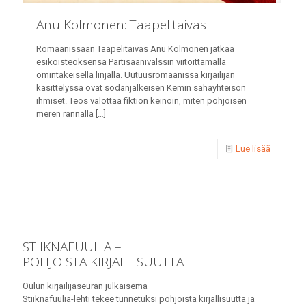
Anu Kolmonen: Taapelitaivas
Romaanissaan Taapelitaivas Anu Kolmonen jatkaa
esikoisteoksensa Partisaanivalssin viitoittamalla
omintakeisella linjalla. Uutuusromaanissa kirjailijan
käsittelyssä ovat sodanjälkeisen Kemin sahayhteisön
ihmiset. Teos valottaa fiktion keinoin, miten pohjoisen
meren rannalla
[…]
Lue lisää
STIIKNAFUULIA –
POHJOISTA KIRJALLISUUTTA
Oulun kirjailijaseuran julkaisema
Stiiknafuulia-lehti tekee tunnetuksi pohjoista kirjallisuutta ja