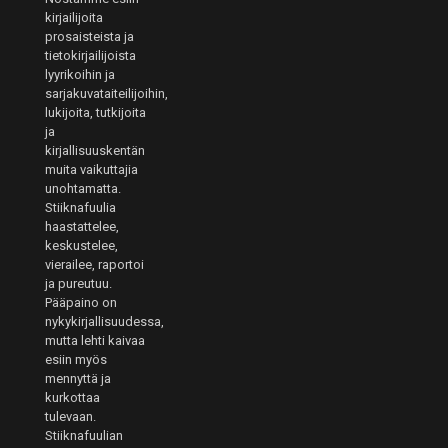
kirjailijoita
prosaisteista ja
tietokirjailijoista
lyyrikoihin ja
sarjakuvataiteilijoihin,
lukijoita, tutkijoita
ja
kirjallisuuskentän
muita vaikuttajia
unohtamatta.
Stiiknafuulia
haastattelee,
keskustelee,
vierailee, raportoi
ja pureutuu.
Pääpaino on
nykykirjallisuudessa,
mutta lehti kaivaa
esiin myös
mennyttä ja
kurkottaa
tulevaan.
Stiiknafuulian