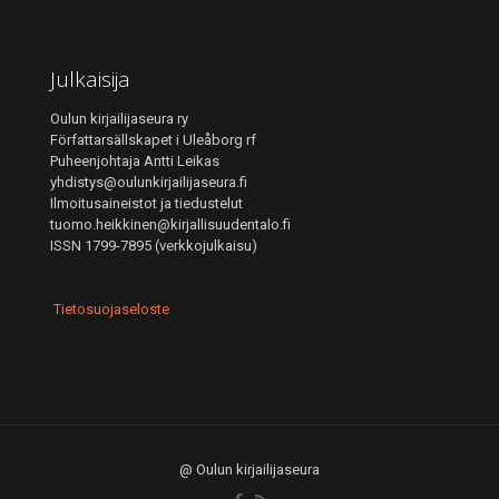
Julkaisija
Oulun kirjailijaseura ry
Författarsällskapet i Uleåborg rf
Puheenjohtaja Antti Leikas
yhdistys@oulunkirjailijaseura.fi
Ilmoitusaineistot ja tiedustelut
tuomo.heikkinen@kirjallisuudentalo.fi
ISSN 1799-7895 (verkkojulkaisu)
Tietosuojaseloste
@ Oulun kirjailijaseura