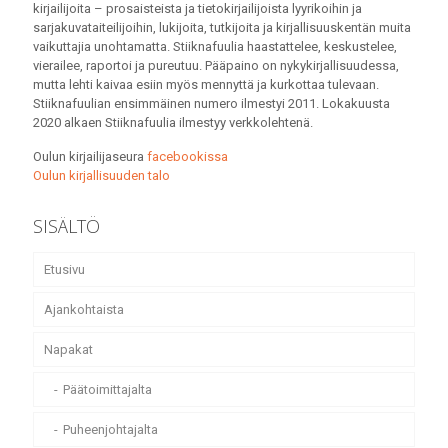
kirjailijoita – prosaisteista ja tietokirjailijoista lyyrikoihin ja
sarjakuvataiteilijoihin, lukijoita, tutkijoita ja kirjallisuuskentän muita
vaikuttajia unohtamatta. Stiiknafuulia haastattelee, keskustelee,
vierailee, raportoi ja pureutuu. Pääpaino on nykykirjallisuudessa,
mutta lehti kaivaa esiin myös mennyttä ja kurkottaa tulevaan.
Stiiknafuulian ensimmäinen numero ilmestyi 2011. Lokakuusta
2020 alkaen Stiiknafuulia ilmestyy verkkolehtenä.
Oulun kirjailijaseura
facebookissa
Oulun kirjallisuuden talo
SISÄLTÖ
Etusivu
Ajankohtaista
Napakat
Päätoimittajalta
Puheenjohtajalta